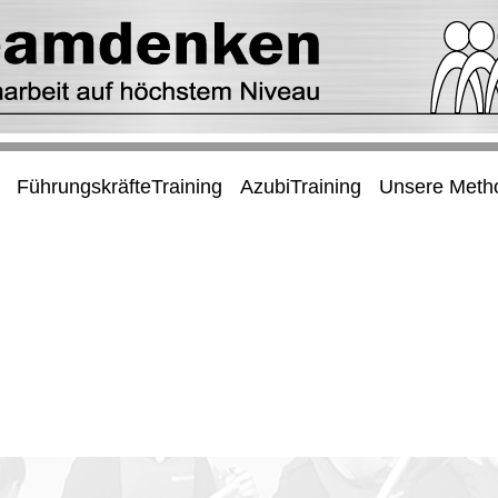
FührungskräfteTraining
AzubiTraining
Unsere Meth