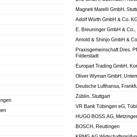
Magneti Marelli GmbH, Stutt
Adolf Würth GmbH & Co. KG
E. Breuninger GmbH & Co., S
Arnold & Shinjo GmbH & Co
Praxisgemeinschaft Dres. Pfe
Filderstadt
Europart Trading GmbH, Ko
Oliver Wyman GmbH, Unter
Deutsche Lufthansa, Frankfu
Züblin, Stuttgart
ingen
VR Bank Tübingen eG, Tüb
gen
HUGO BOSS AG, Metzinge
BOSCH, Reutlingen
KPMG AG Wirtschaftsprüfungs