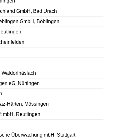
lingen
schland GmbH, Bad Urach
oeblingen GmbH, Böblingen
eutlingen
Rheinfelden
 Waldorfhäslach
gen eG, Nürtingen
n
az-Härten, Mössingen
t mbH, Reutlingen
ische Überwachung mbH, Stuttgart