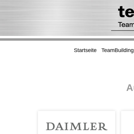
Startseite
TeamBuilding
A