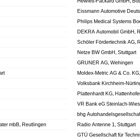
Hewlett-Packard GmbH, Böb
Eissmann Automotive Deut
Philips Medical Systems B
DEKRA Automobil GmbH, R
Schöler Fördertechnik AG, 
Netze BW GmbH, Stuttgart
GRUNER AG, Wehingen
rt
Moldex-Metric AG & Co. KG,
Volksbank Kirchheim-Nürtin
Plattenhardt KG, Hattenhofe
VR Bank eG Steinlach-Wies
bhg Autohandelsgesellschaf
ater mbB, Reutlingen
Radio Antenne 1, Stuttgart
GTÜ Gesellschaft für Techn