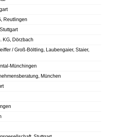
gart
, Reutlingen
tuttgart
. KG, Dörzbach
iffer / Groß-Böltling, Laubengaier, Staier,
rntal-Münchingen
nehmensberatung, München
rt
ingen
n
gesellschaft, Stuttgart