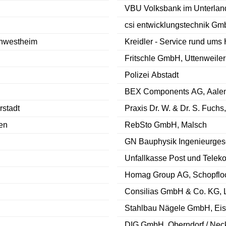
VBU Volksbank im Unterlan
csi entwicklungstechnik Gm
rnwestheim
Kreidler - Service rund ums
Fritschle GmbH, Uttenweiler
Polizei Abstadt
BEX Components AG, Aale
rstadt
Praxis Dr. W. & Dr. S. Fuchs
en
RebSto GmbH, Malsch
GN Bauphysik Ingenieurges
Unfallkasse Post und Telek
Homag Group AG, Schopflo
Consilias GmbH & Co. KG, L
Stahlbau Nägele GmbH, Eisl
DIG GmbH, Oberndorf / Nec