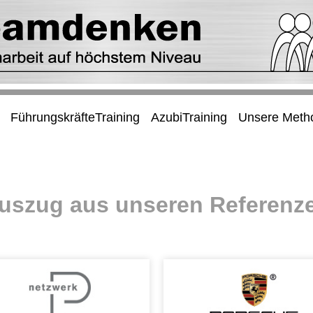
FührungskräfteTraining
AzubiTraining
Unsere Meth
uszug aus unseren Referenz