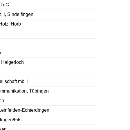
d eG
bH, Sindelfingen
 Holz, Horb
n
, Haigerloch
ellschaft mbH
ommunikation, Tübingen
ch
einfelden-Echterdingen
ingen/Fils
kar