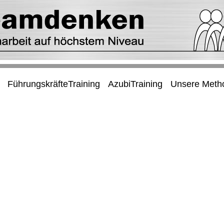
FührungskräfteTraining
AzubiTraining
Unsere Meth