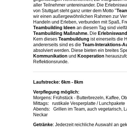
aller Teilnehmer untereinander. Die Erlebni
von Stuttgart steht ganz unter dem Motto "
Team
wir einen außergewöhnlichen Rahmen zur Ver
Handeln und Erleben, verbunden mit Spaß, Freu
Teambuilding
Ideen
an diesem Tag sind vielfäl
Teambuilding Maßnahme.
Die
Erlebniswan
Kern dieses
Teambuildung
ist einerseits die
andererseits sind es die
Team-Interaktions-A
absolviert werden. Diese bieten ein breites 
Kommunikation
und
Kooperation
herauszufo
Reflektionsrunde.
Laufstrecke: 6km - 8km
Verpflegung möglich:
Morgens: Frühstück - Butterbrezeln, Kaffee, Ob
Mittags: rustikale Vesperplatte / Lunchpakete
Abends: Grillen im Team, auch vegetarisch, L
Neckar
Getränke
: Jederzeit reichliche Auswahl an ge