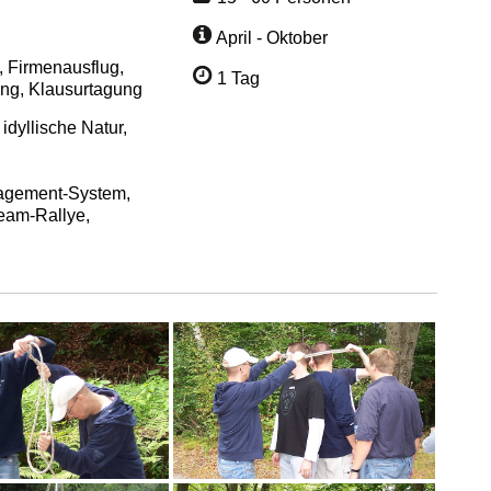
April - Oktober
 Firmenausflug,
1 Tag
ning, Klausurtagung
idyllische Natur,
gement-System,
eam-Rallye,