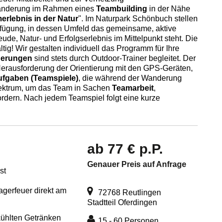
swanderung im Rahmen eines
Teambuilding
in der Nähe
erlebnis in der Natur
". Im Naturpark Schönbuch stellen
fügung, in dessen Umfeld das gemeinsame, aktive
de, Natur- und Erfolgserlebnis im Mittelpunkt steht. Die
tig! Wir gestalten individuell das Programm für Ihre
derungen
sind stets durch Outdoor-Trainer begleitet. Der
 Herausforderung der Orientierung mit den GPS-Geräten,
ufgaben (Teamspiele)
, die während der Wanderung
Spektrum, um das Team in Sachen
Teamarbeit
,
rdern. Nach jedem Teamspiel folgt eine kurze
ab 77 € p.P.
Genauer Preis auf Anfrage
st
agerfeuer direkt am
72768 Reutlingen
Stadtteil Oferdingen
kühlten Getränken
15 - 60 Personen